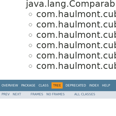
java.lang.Comparabl
com.haulmont.cub
com.haulmont.cub
com.haulmont.cub
com.haulmont.cub
com.haulmont.cub
com.haulmont.cub
OVERVIEW
PACKAGE
CLASS
TREE
DEPRECATED
INDEX
HELP
PREV
NEXT
FRAMES
NO FRAMES
ALL CLASSES