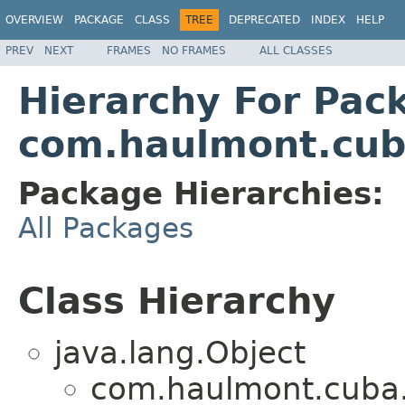
OVERVIEW
PACKAGE
CLASS
TREE
DEPRECATED
INDEX
HELP
PREV
NEXT
FRAMES
NO FRAMES
ALL CLASSES
Hierarchy For Pac
com.haulmont.cub
Package Hierarchies:
All Packages
Class Hierarchy
java.lang.Object
com.haulmont.cuba.